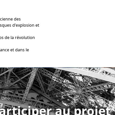
acienne des
risques d'explosion et
ps de la révolution
rance et dans le
articiper au projet